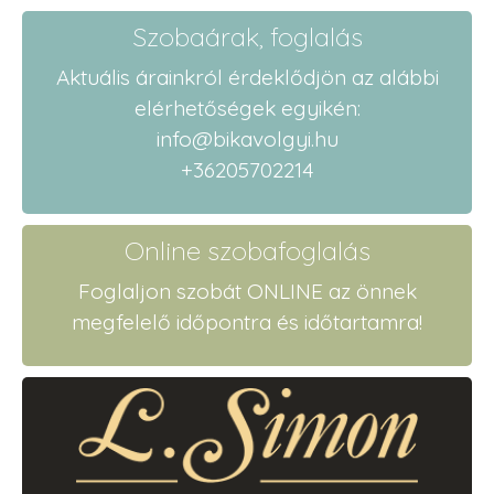
Szobaárak, foglalás
Aktuális árainkról érdeklődjön az alábbi
elérhetőségek egyikén:
info@bikavolgyi.hu
+36205702214
Online szobafoglalás
Foglaljon szobát ONLINE az önnek
megfelelő időpontra és időtartamra!