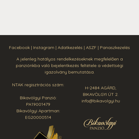
Facebook
|
Instagram
|
Adatkezelés
|
ASZF
|
Panaszkezelés
A jelenleg hatályos rendelkezéseknek megfelelően a
panziónkba való bejelentkezés feltétele a védettségi
igazolvány bemutatása.
NTAK regisztrációs szám:
H-2484 AGÁRD,
BIKAVÖLGYI ÚT 2.
Bikavölgyi Panzió:
info@bikavolgyi.hu
PA19001479
Bikavölgyi Apartman:
EG20000514