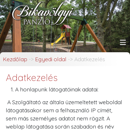
Kezdőlap
->
Egyedi oldal
->
Adatkezelés
Adatkezelés
A honlapunk látogatóinak adatai:
A Szolgáltató az általa üzemeltetett weboldal
látogatásakor sem a felhasználó IP címét,
sem más személyes adatot nem rögzít. A
weblap látogatása során szabadon és név