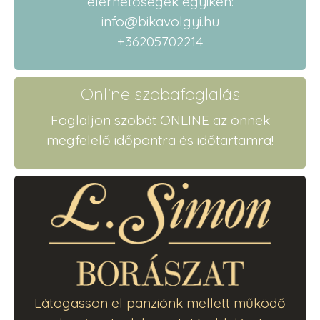
elérhetőségek egyikén:
info@bikavolgyi.hu
+36205702214
Online szobafoglalás
Foglaljon szobát ONLINE az önnek
megfelelő időpontra és időtartamra!
Látogasson el panziónk mellett működő