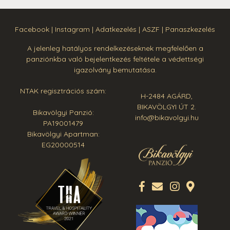
Facebook
|
Instagram
|
Adatkezelés
|
ASZF
|
Panaszkezelés
A jelenleg hatályos rendelkezéseknek megfelelően a
panziónkba való bejelentkezés feltétele a védettségi
igazolvány bemutatása.
NTAK regisztrációs szám:
H-2484 AGÁRD,
BIKAVÖLGYI ÚT 2.
Bikavölgyi Panzió:
info@bikavolgyi.hu
PA19001479
Bikavölgyi Apartman:
EG20000514