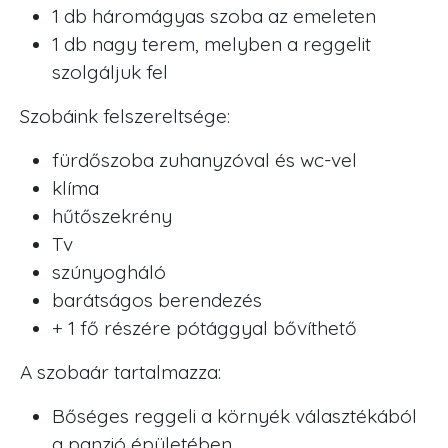
1 db háromágyas szoba az emeleten
1 db nagy terem, melyben a reggelit
szolgáljuk fel
Szobáink felszereltsége:
fürdőszoba zuhanyzóval és wc-vel
klíma
hűtőszekrény
Tv
szúnyogháló
barátságos berendezés
+ 1 fő részére pótággyal bővíthető
A szobaár tartalmazza:
Bőséges reggeli a környék választékából
a panzió épületében