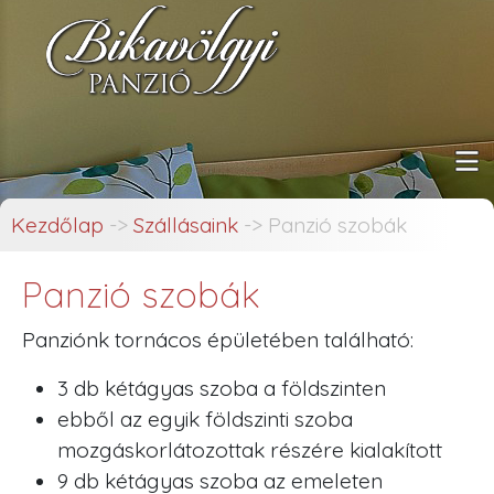
Kezdőlap
->
Szállásaink
->
Panzió szobák
Panzió szobák
Panziónk tornácos épületében található:
3 db kétágyas szoba a földszinten
ebből az egyik földszinti szoba
mozgáskorlátozottak részére kialakított
9 db kétágyas szoba az emeleten